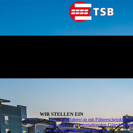
WIR STELLEN EIN
Berufskraftfahrer/-in mit Führerscheinklasse
nationalen- und internationalen Güterfernver
Festanstellung ab sofort oder später.