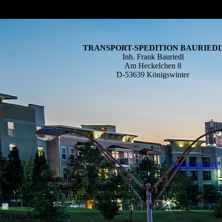
TRANSPORT-SPEDITION BAURIED
Inh. Frank Bauriedl
Am Heckelchen 8
D-53639 Königswinter
STARTSEITE
Cookie-Einstellungen
Diese Webseite verwendet Cookies, um Besuchern ein optimales Nutzerer
Datenverarbeitung kann dann auch in einem Drittland erfolgen. Weiter
Technisch notwendige