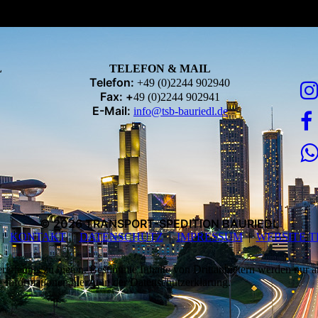
L
TELEFON & MAIL
Telefon:
+49 (0)2244 902940
Fax: +
49 (0)2244 902941
E-Mail:
info@tsb-bauriedl.de
© 2026 TRANSPORT-SPEDITION BAURIEDL
|
KONTAKT
|
DATEN­SCHUTZ
|
IMPRESSUM
|
WEBSITE 
lebnis zu bieten. Bestimmte Inhalte von Drittanbietern werden nur ang
e Informationen hierzu in der Datenschutzerklärung.