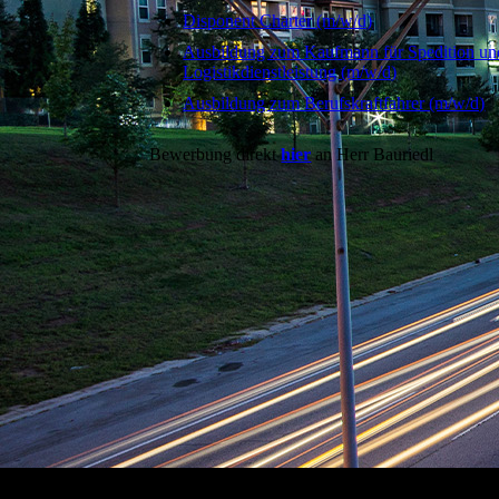
Disponent Charter (m/w/d)
Ausbildung zum Kaufmann für Spedition un
Logistikdienstleistung (m/w/d)
Ausbildung zum Berufskraftfahrer (m/w/d)
Bewerbung direkt
hier
an Herr Bauriedl