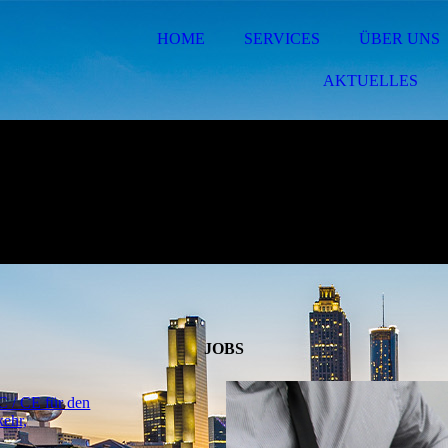
HOME
SERVICES
ÜBER UNS
AKTUELLES
JOBS
 C / CE für den
kehr,