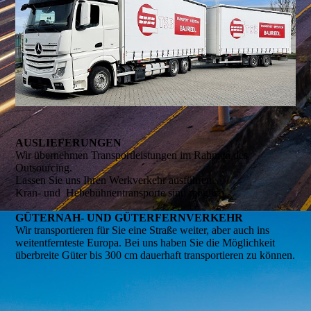
AUSLIEFERUNGEN
Wir übernehmen Transportleistungen im Rahmen des
Outsourcing.
Lassen Sie uns Ihren Werkverkehr ausführen.
Kran- und Hebebühnentransporte sind möglich.
GÜTERNAH- UND GÜTERFERNVERKEHR
Wir transportieren für Sie eine Straße weiter, aber auch ins
weitentfernteste Europa. Bei uns haben Sie die Möglichkeit
überbreite Güter bis 300 cm dauerhaft transportieren zu können.