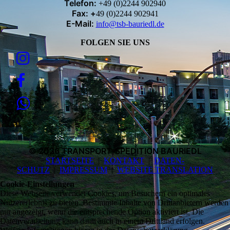
Telefon:
+49 (0)2244 902940
Fax: +
49 (0)2244 902941
E-Mail:
info@tsb-bauriedl.de
FOLGEN SIE UNS
© 2026 TRANSPORT-SPEDITION BAURIEDL
STARTSEITE
|
KONTAKT
|
DATEN­
SCHUTZ
|
IMPRESSUM
|
WEBSITE TRANSLATION
Cookie-Einstellungen
Diese Webseite verwendet Cookies, um Besuchern ein optimales
Nutzererlebnis zu bieten. Bestimmte Inhalte von Drittanbietern werden
nur angezeigt, wenn die entsprechende Option aktiviert ist. Die
Datenverarbeitung kann dann auch in einem Drittland erfolgen.