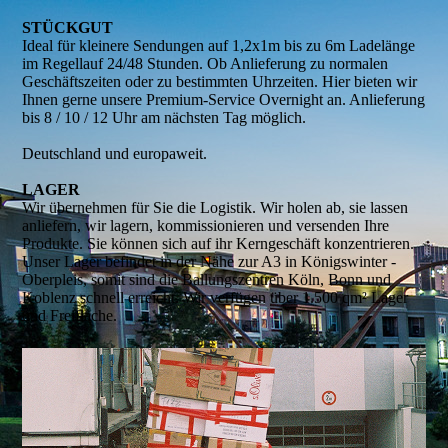
STÜCKGUT
Ideal für kleinere Sendungen auf 1,2x1m bis zu 6m Ladelänge
im Regellauf 24/48 Stunden. Ob Anlieferung zu normalen
Geschäftszeiten oder zu bestimmten Uhrzeiten. Hier bieten wir
Ihnen gerne unsere Premium-Service Overnight an. Anlieferung
bis 8 / 10 / 12 Uhr am nächsten Tag möglich.
Deutschland und europaweit.
LAGER
Wir übernehmen für Sie die Logistik. Wir holen ab, sie lassen
anliefern, wir lagern, kommissionieren und versenden Ihre
Produkte. Sie können sich auf ihr Kerngeschäft konzentrieren.
Unser Lager befindet in der Nähe zur A3 in Königswinter -
Oberpleis, somit sind die Ballungszentren Köln, Bonn und
Koblenz schnell erreicht. Wir verfügen über 1.500 qm² Lager
und Freifläche.